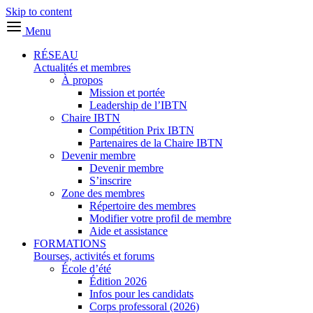
Skip to content
Menu
RÉSEAU
Actualités et membres
À propos
Mission et portée
Leadership de l’IBTN
Chaire IBTN
Compétition Prix IBTN
Partenaires de la Chaire IBTN
Devenir membre
Devenir membre
S’inscrire
Zone des membres
Répertoire des membres
Modifier votre profil de membre
Aide et assistance
FORMATIONS
Bourses, activités et forums
École d’été
Édition 2026
Infos pour les candidats
Corps professoral (2026)