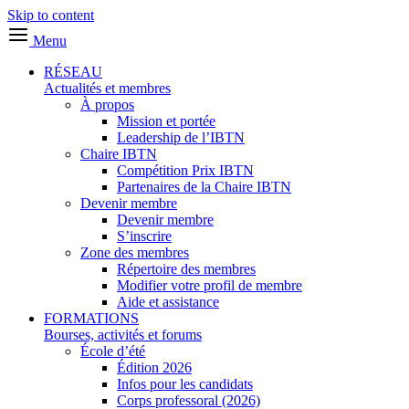
Skip to content
Menu
RÉSEAU
Actualités et membres
À propos
Mission et portée
Leadership de l’IBTN
Chaire IBTN
Compétition Prix IBTN
Partenaires de la Chaire IBTN
Devenir membre
Devenir membre
S’inscrire
Zone des membres
Répertoire des membres
Modifier votre profil de membre
Aide et assistance
FORMATIONS
Bourses, activités et forums
École d’été
Édition 2026
Infos pour les candidats
Corps professoral (2026)