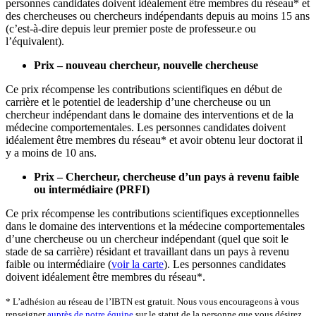
personnes candidates doivent idéalement être membres du réseau* et
des chercheuses ou chercheurs indépendants depuis au moins 15 ans
(c’est-à-dire depuis leur premier poste de professeur.e ou
l’équivalent).
Prix – nouveau chercheur, nouvelle chercheuse
Ce prix récompense les contributions scientifiques en début de
carrière et le potentiel de leadership d’une chercheuse ou un
chercheur indépendant dans le domaine des interventions et de la
médecine comportementales. Les personnes candidates doivent
idéalement être membres du réseau* et avoir obtenu leur doctorat il
y a moins de 10 ans.
Prix – Chercheur, chercheuse d’un pays à revenu faible
ou intermédiaire (PRFI)
Ce prix récompense les contributions scientifiques exceptionnelles
dans le domaine des interventions et la médecine comportementales
d’une chercheuse ou un chercheur indépendant (quel que soit le
stade de sa carrière) résidant et travaillant dans un pays à revenu
faible ou intermédiaire (
voir la carte
). Les personnes candidates
doivent idéalement être membres du réseau*.
* L’adhésion au réseau de l’IBTN est gratuit. Nous vous encourageons à vous
renseigner
auprès de notre équipe
sur le statut de la personne que vous désirez