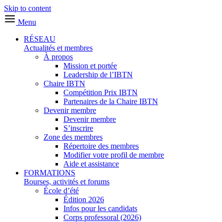
Skip to content
Menu
RÉSEAU
Actualités et membres
À propos
Mission et portée
Leadership de l’IBTN
Chaire IBTN
Compétition Prix IBTN
Partenaires de la Chaire IBTN
Devenir membre
Devenir membre
S’inscrire
Zone des membres
Répertoire des membres
Modifier votre profil de membre
Aide et assistance
FORMATIONS
Bourses, activités et forums
École d’été
Édition 2026
Infos pour les candidats
Corps professoral (2026)