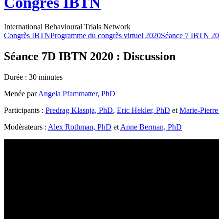
Congrès IBTN
International Behavioural Trials Network
Congrès IBTN
Programme du congrès virtuel 2020
Séance 7 IBTN 2020
Séance 7D IBTN 2020 : Discussion
Durée : 30 minutes
Menée par
Angela Pfammatter, PhD
Participants :
Predrag Klasnja, PhD
,
Eric Hekler, PhD
et
Marie-Pierr
Modérateurs :
Alex Rothman, PhD
et
Anne Berman, PhD