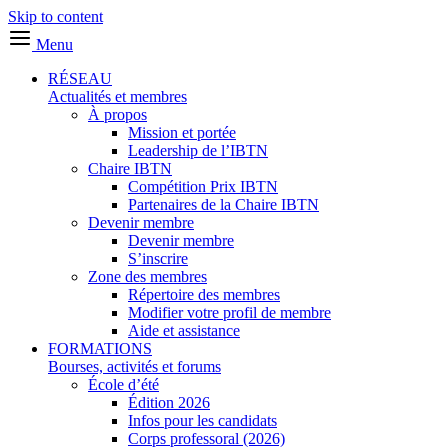
Skip to content
Menu
RÉSEAU
Actualités et membres
À propos
Mission et portée
Leadership de l’IBTN
Chaire IBTN
Compétition Prix IBTN
Partenaires de la Chaire IBTN
Devenir membre
Devenir membre
S’inscrire
Zone des membres
Répertoire des membres
Modifier votre profil de membre
Aide et assistance
FORMATIONS
Bourses, activités et forums
École d’été
Édition 2026
Infos pour les candidats
Corps professoral (2026)