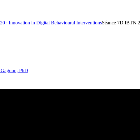
 : Innovation in Digital Behavioural Interventions
Séance 7D IBTN 20
e Gagnon, PhD